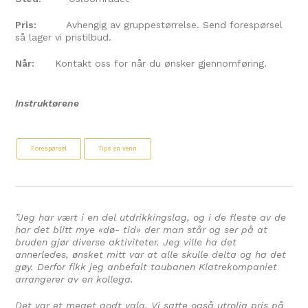
Pris:
Avhengig av gruppestørrelse.
Send
forespørsel
så lager vi pristilbud.
Når:
Kontakt oss for når du ønsker gjennomføring.
Instruktørene
Forespørsel
Tips en venn
”Jeg har vært i en del utdrikkingslag, og i de fleste av de
har det blitt mye «dø- tid» der man står og ser på at
bruden gjør diverse aktiviteter. Jeg ville ha det
annerledes, ønsket mitt var at alle skulle delta og ha det
gøy. Derfor fikk jeg anbefalt taubanen Klatrekompaniet
arrangerer av en kollega.
Det var et meget godt valg. Vi satte også utrolig pris på