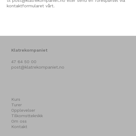
til
post@klatrekompaniet.no
eller send en
forespørsel via
kontaktformularet vårt.
Klatrekompaniet
47 64 50 00
post@klatrekompaniet.no
Kurs
Turer
Opplevelser
Tilkomstteknikk
Om oss
Kontakt